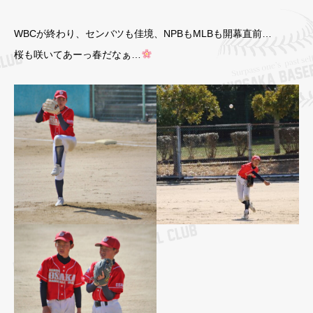
WBCが終わり、センバツも佳境、NPBもMLBも開幕直前…
桜も咲いてあーっ春だなぁ…