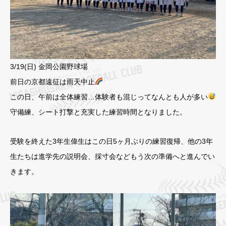
3/19(日) 金岡公園野球場
前日の京都遠征は雨天中止
この日、午前は全体練習…体験者も混じってなんとも人が多い
守備練、シート打撃と充実した練習時間となりました。
受験を終えた3年生偉生はこの日5ヶ月ぶりの練習復帰、他の3年
生たちは進学先の説明会、採寸会などもう次の準備へと進んでい
きます。