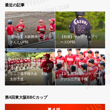
最近の記事
【Reg.】大阪舞洲ヤング
【初葵】ヤングフェアリ
さんとOP戦
ーズOP戦
【1年】第１回スーパージ
ュニア選手権大会 大阪
【Jr.】第14回ヤングリー
支部予選
グジュニア選手権
第4回東大阪BBCカップ