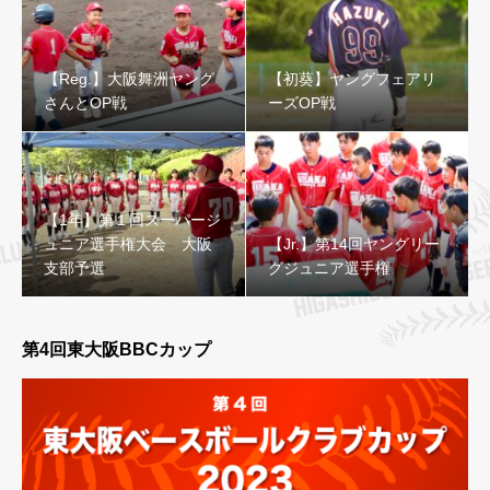
【Reg.】大阪舞洲ヤング
【初葵】ヤングフェアリ
さんとOP戦
ーズOP戦
【1年】第１回スーパージ
ュニア選手権大会 大阪
【Jr.】第14回ヤングリー
支部予選
グジュニア選手権
第4回東大阪BBCカップ