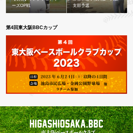
ーズOP戦
支部予選
第4回東大阪BBCカップ
【初葵】ヤングフェアリーズOP戦
【1年】第１回スーパージュニア選手権大会 大阪支部予
選