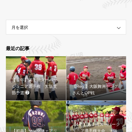
月を選択
最近の記事
【Reg.】大阪舞洲ヤングさんとOP戦
【１年】第１回スーパー
ジュニア選手権 大阪支
【Reg.】大阪舞洲ヤング
部予選 ❷
さんとOP戦
【1年】第１回スーパージ
【初葵】ヤングフェアリ
ュニア選手権大会 大阪