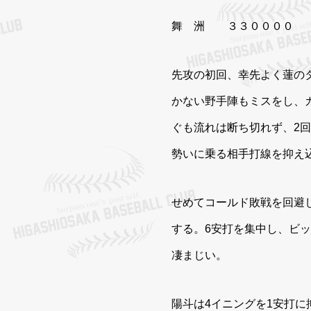
舞 洲 ３３００００
先攻の初回、幸先よく蓮の
かない野手陣もミスをし、
ぐも流れは断ち切れず、2
勢いに乗る相手打線を抑え
せめてコールド敗戦を回避
する。6安打を集中し、ビ
凄まじい。
陽斗は4イニングを1安打