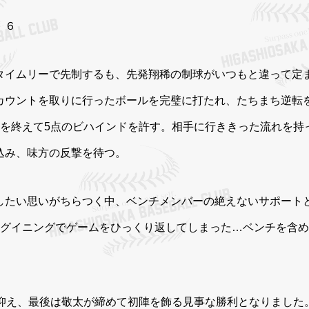
 ６
タイムリーで先制するも、先発翔稀の制球がいつもと違って定
カウントを取りに行ったボールを完璧に打たれ、たちまち逆転
回を終えて5点のビハインドを許す。相手に行ききった流れを持
込み、味方の反撃を待つ。
したい思いがちらつく中、ベンチメンバーの絶えないサポート
ッグイニングでゲームをひっくり返してしまった…ベンチを含
に抑え、最後は敬太が締めて初陣を飾る見事な勝利となりました